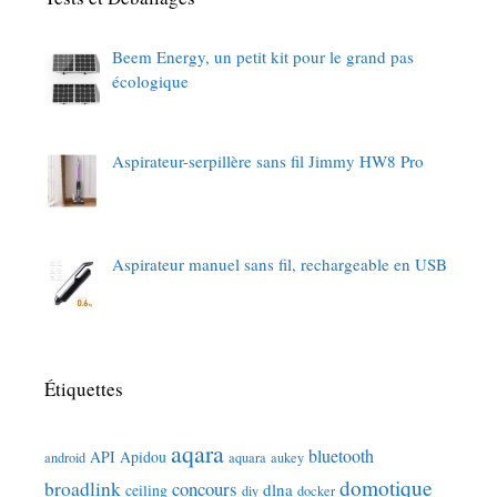
Beem Energy, un petit kit pour le grand pas
écologique
Aspirateur-serpillère sans fil Jimmy HW8 Pro
Aspirateur manuel sans fil, rechargeable en USB
Étiquettes
aqara
bluetooth
API
Apidou
android
aquara
aukey
domotique
broadlink
concours
dlna
ceiling
diy
docker