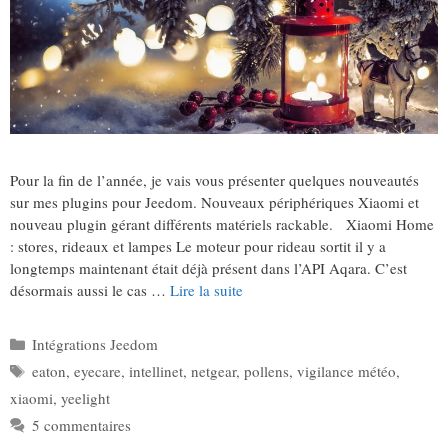
Pour la fin de l’année, je vais vous présenter quelques nouveautés
sur mes plugins pour Jeedom. Nouveaux périphériques Xiaomi et
nouveau plugin gérant différents matériels rackable. Xiaomi Home
: stores, rideaux et lampes Le moteur pour rideau sortit il y a
longtemps maintenant était déjà présent dans l’API Aqara. C’est
désormais aussi le cas …
Lire la suite
Catégories
Intégrations Jeedom
Étiquettes
eaton
,
eyecare
,
intellinet
,
netgear
,
pollens
,
vigilance météo
,
xiaomi
,
yeelight
5 commentaires