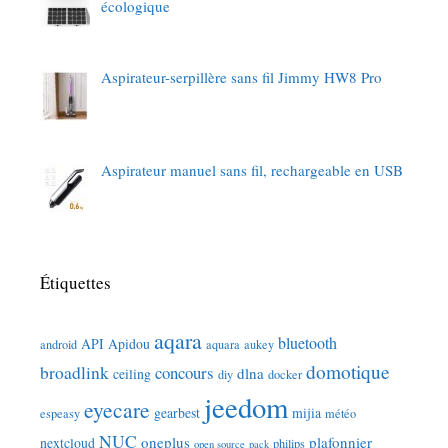
écologique
Aspirateur-serpillère sans fil Jimmy HW8 Pro
Aspirateur manuel sans fil, rechargeable en USB
Étiquettes
aqara
bluetooth
API
Apidou
android
aquara
aukey
domotique
broadlink
concours
dlna
ceiling
diy
docker
jeedom
eyecare
gearbest
mijia
espeasy
météo
NUC
oneplus
plafonnier
nextcloud
philips
open source
pack