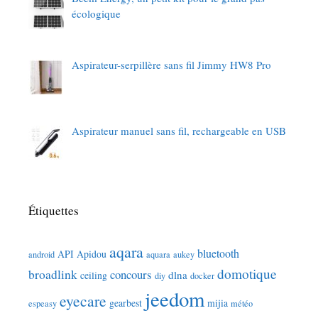
écologique
Aspirateur-serpillère sans fil Jimmy HW8 Pro
Aspirateur manuel sans fil, rechargeable en USB
Étiquettes
aqara
bluetooth
API
Apidou
android
aquara
aukey
domotique
broadlink
concours
dlna
ceiling
diy
docker
jeedom
eyecare
gearbest
mijia
espeasy
météo