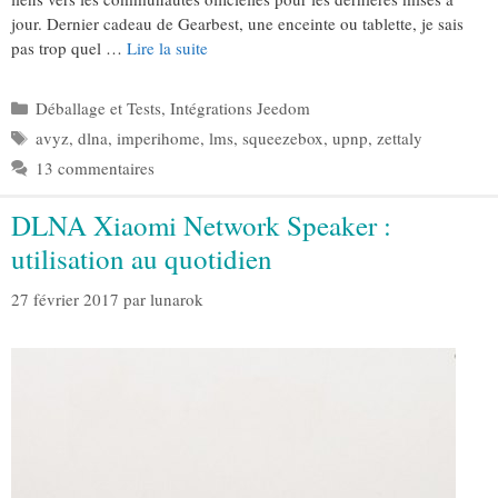
jour. Dernier cadeau de Gearbest, une enceinte ou tablette, je sais
pas trop quel …
Lire la suite
Catégories
Déballage et Tests
,
Intégrations Jeedom
Étiquettes
avyz
,
dlna
,
imperihome
,
lms
,
squeezebox
,
upnp
,
zettaly
13 commentaires
DLNA Xiaomi Network Speaker :
utilisation au quotidien
27 février 2017
par
lunarok