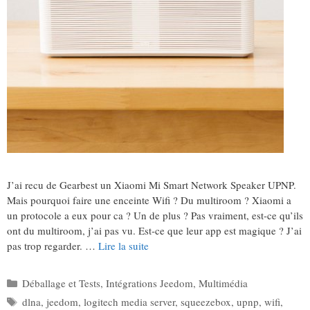
J’ai recu de Gearbest un Xiaomi Mi Smart Network Speaker UPNP.
Mais pourquoi faire une enceinte Wifi ? Du multiroom ? Xiaomi a
un protocole a eux pour ca ? Un de plus ? Pas vraiment, est-ce qu’ils
ont du multiroom, j’ai pas vu. Est-ce que leur app est magique ? J’ai
pas trop regarder. …
Lire la suite
Catégories
Déballage et Tests
,
Intégrations Jeedom
,
Multimédia
Étiquettes
dlna
,
jeedom
,
logitech media server
,
squeezebox
,
upnp
,
wifi
,