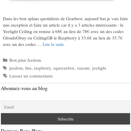
Dans les bon splans quotidiens de Gearbest, aujourd’hui je vais faire
une exception et faire un article car il y a 3 articles intéressants : la
Yeelight Ceiling en remise à 68€ au lieu de 78€ avec un des codes
GloudsGbuy ou CeilingGB le Raspberry à 33.6€ au lieu de 35.7€
avec un des codes …
Lire la suite
Catégories
Bon plan Jeedom
Étiquettes
jeedom
,
lms
,
raspberry
,
squeezebox
,
xiaomi
,
yeelight
Laisser un commentaire
Abonnez-vous au blog
Derniers Bons Plans