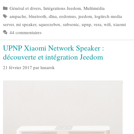
Catégories
Général et divers
,
Intégrations Jeedom
,
Multimédia
Étiquettes
ampache
,
bluetooth
,
dlna
,
eedomus
,
jeedom
,
logitech media
server
,
mi speaker
,
squeezebox
,
subsonic
,
upnp
,
vera
,
wifi
,
xiaomi
44 commentaires
UPNP Xiaomi Network Speaker :
découverte et intégration Jeedom
21 février 2017
par
lunarok