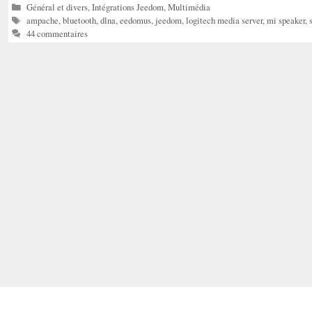
Catégories
Général et divers
,
Intégrations Jeedom
,
Multimédia
Étiquettes
ampache
,
bluetooth
,
dlna
,
eedomus
,
jeedom
,
logitech media server
,
mi speaker
,
44 commentaires