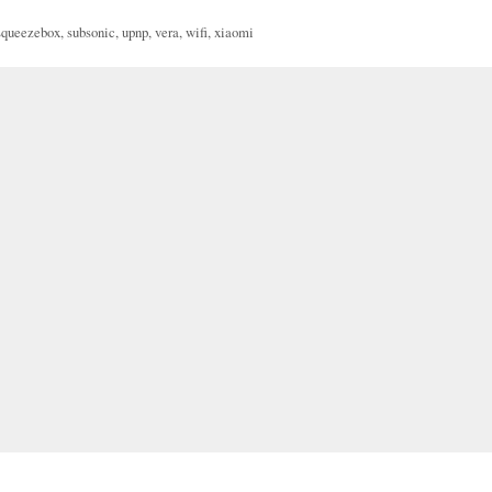
squeezebox
,
subsonic
,
upnp
,
vera
,
wifi
,
xiaomi