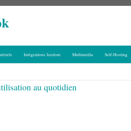
ok
tériels
Intégrations Jeedom
Multimédia
Self-Hosting
lisation au quotidien