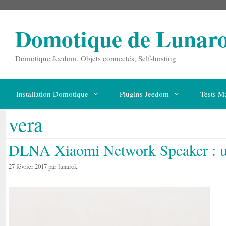
Aller
au
contenu
Domotique de Lunar
Domotique Jeedom, Objets connectés, Self-hosting
Installation Domotique
Plugins Jeedom
Tests Ma
vera
DLNA Xiaomi Network Speaker : uti
27 février 2017
par
lunarok