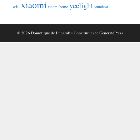
xiaomi
yeelight
wifi
xiaomi home
yunohost
© 2026 Domotique de Lunarok
• Construit avec
GeneratePress