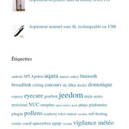
Aspirateur manuel sans fil, rechargeable en USB
Étiquettes
aqara
bluetooth
API
Apidou
android
aquara
aukey
domotique
broadlink
concours
dlna
ceiling
diy
docker
jeedom
eyecare
gearbest
mijia
espeasy
météo
NUC
oneplus
plafonnier
nextcloud
philips
open source
pack
pollens
plugin
self-hosting
raspberry
robot
routeur
sarakha
vigilance météo
upnp
squeezebox
serrure
sonoff
vacuum