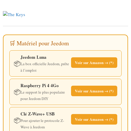
🛒 Matériel pour Jeedom
Jeedom Luna
📦
Voir sur Amazon → (*)
La box officielle Jeedom, prête
à l’emploi
Raspberry Pi 4 4Go
📦
Voir sur Amazon → (*)
Le support le plus populaire
pour Jeedom DIY
Clé Z-Wave+ USB
📦
Voir sur Amazon → (*)
Pour ajouter le protocole Z-
Wave à Jeedom