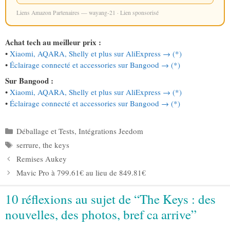
Liens Amazon Partenaires — wayang-21 · Lien sponsorisé
Achat tech au meilleur prix :
•
Xiaomi, AQARA, Shelly et plus sur AliExpress → (*)
•
Éclairage connecté et accessories sur Bangood → (*)
Sur Bangood :
•
Xiaomi, AQARA, Shelly et plus sur AliExpress → (*)
•
Éclairage connecté et accessories sur Bangood → (*)
Catégories
Déballage et Tests
,
Intégrations Jeedom
Étiquettes
serrure
,
the keys
Remises Aukey
Mavic Pro à 799.61€ au lieu de 849.81€
10 réflexions au sujet de “The Keys : des
nouvelles, des photos, bref ca arrive”