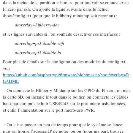
dans la racine de la partition « boot », pour pouvoir se connecter au
Pi zero par ssh. On ajoute la ligne suivante dans le fichier
/boot/config.txt (pour que le hifiberry miniamp soit reconnu) :
dtoverlay=hifiberry-dac
et les lignes suivantes si l’on souhaite désactiver ces interfaces :
dtoverlay=pi3-disable-wifi
dtoverlay=pi3-disable-bt
Pour plus de détails sur la configuration des modules du config.txt,
voir
https://github.com/raspberrypi/firmware/blob/master/boot/overlays/R
EADME
– On connecte le Hifiberry Miniamp sur les GPIO du Pi zero, on met
la carte SD, on installe le tout dans le boitier, on connecte les câbles
haut-parleur, puis le hub USB/RJ45 sur le port micro-usb données,
et enfin l’alimentation sur le port micro-usb PWR.
– On laisse passer un peu de temps pour que le système se lance,
puis on trouve l’adresse IP de notre joujou (pour ma part, trouvée