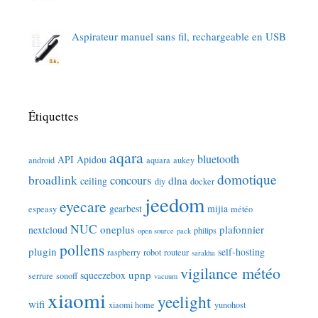
Aspirateur manuel sans fil, rechargeable en USB
Étiquettes
aqara
bluetooth
API
Apidou
android
aquara
aukey
domotique
broadlink
concours
dlna
ceiling
diy
docker
jeedom
eyecare
gearbest
mijia
espeasy
météo
NUC
oneplus
plafonnier
nextcloud
philips
open source
pack
pollens
plugin
self-hosting
raspberry
robot
routeur
sarakha
vigilance météo
upnp
squeezebox
serrure
sonoff
vacuum
xiaomi
yeelight
wifi
xiaomi home
yunohost