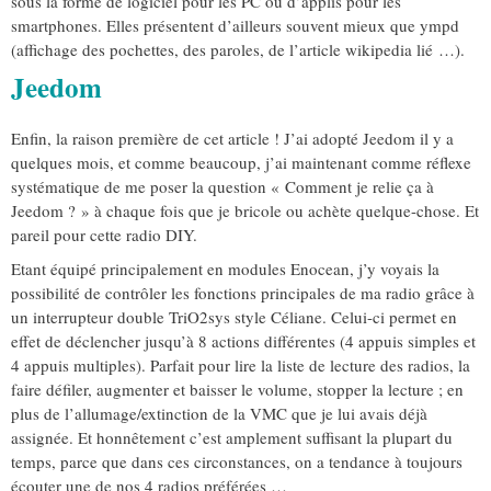
sous la forme de logiciel pour les PC ou d’applis pour les
smartphones. Elles présentent d’ailleurs souvent mieux que ympd
(affichage des pochettes, des paroles, de l’article wikipedia lié …).
Jeedom
Enfin, la raison première de cet article ! J’ai adopté Jeedom il y a
quelques mois, et comme beaucoup, j’ai maintenant comme réflexe
systématique de me poser la question « Comment je relie ça à
Jeedom ? » à chaque fois que je bricole ou achète quelque-chose. Et
pareil pour cette radio DIY.
Etant équipé principalement en modules Enocean, j’y voyais la
possibilité de contrôler les fonctions principales de ma radio grâce à
un interrupteur double TriO2sys style Céliane. Celui-ci permet en
effet de déclencher jusqu’à 8 actions différentes (4 appuis simples et
4 appuis multiples). Parfait pour lire la liste de lecture des radios, la
faire défiler, augmenter et baisser le volume, stopper la lecture ; en
plus de l’allumage/extinction de la VMC que je lui avais déjà
assignée. Et honnêtement c’est amplement suffisant la plupart du
temps, parce que dans ces circonstances, on a tendance à toujours
écouter une de nos 4 radios préférées …