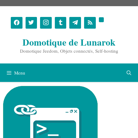
Aller
au
contenu
Domotique de Lunarok
Domotique Jeedom, Objets connectés, Self-hosting
Menu