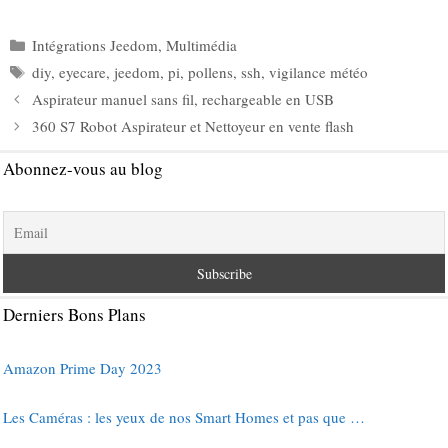
Catégories
Intégrations Jeedom
,
Multimédia
Étiquettes
diy
,
eyecare
,
jeedom
,
pi
,
pollens
,
ssh
,
vigilance météo
Aspirateur manuel sans fil, rechargeable en USB
360 S7 Robot Aspirateur et Nettoyeur en vente flash
Abonnez-vous au blog
Derniers Bons Plans
Amazon Prime Day 2023
Les Caméras : les yeux de nos Smart Homes et pas que …