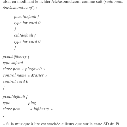
alsa, en modifiant le fichier /etc/asound.conf comme suit (
sudo nano
/etc/asound.conf
) :
pcm.!default {
type hw card 0
}
ctl.!default {
type hw card 0
}
pcm.hifiberry {
type softvol
slave.pcm « plughw:0 »
control.name « Master »
control.card 0
}
pcm.!default {
type plug
slave.pcm « hifiberry »
}
– Si la musique à lire est stockée ailleurs que sur la carte SD du Pi