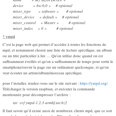
device « hw:0,0 » # optional
mixer_type « software » # optional
mixer_device « default » # optional
mixer_control « Master » # optional
mixer_index « 0 » # optional
* ympd
C’est la page web qui permet d’accéder à toutes les fonctions de
mpd, et notamment choisir une liste de lecture spécifique, un album
ou un titre particulier à lire … Qu’on utilise donc quand on est
suffisamment éveillés et qu’on a suffisamment de temps pour sortir le
smartphone/ouvrir la page sur un ordinateur quelconque, et qu’on
veut écouter un artiste/album/morceau spécifique.
pour l’installer, rendez-vous sur le site suivant :
https://ympd.org/
.
Télécharger la version raspbian, et exécuter la commande
mentionnée pour décompresser l’archive :
tar -xvf ympd-1.2.3-armhf.tar.bz2
Il faut savoir qu’il existe aussi de nombreux clients mpd, que ce soit