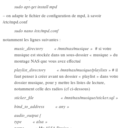
sudo apt-get install mpd
– on adapte le fichier de configuration de mpd, à savoir
/etc/mpd.conf
sudo nano /etc/mpd.conf
notamment les lignes suivantes :
music_directory « /mnt/nas/musique »
# si votre
musique est stockée dans un sous-dossier « musique » du
montage NAS que vous avez effectué
playlist_directory « /mnt/nas/musique/playlists
» # il
faut penser à créer avant un dossier « playlist » dans votre
dossier musique, pour y mettre les listes de lecture,
notamment celle des radios (cf ci-dessous)
sticker_file « /mnt/nas/musique/sticker.sql »
bind_to_address « any »
audio_output {
type « alsa »
name « My ALSA Device »