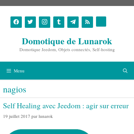
Aller
au
contenu
Domotique de Lunarok
Domotique Jeedom, Objets connectés, Self-hosting
Menu
nagios
Self Healing avec Jeedom : agir sur erreur
19 juillet 2017
par
lunarok