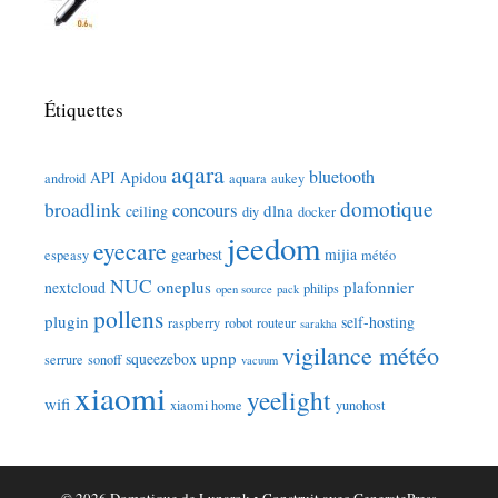
Étiquettes
aqara
bluetooth
API
Apidou
android
aquara
aukey
domotique
broadlink
concours
dlna
ceiling
diy
docker
jeedom
eyecare
gearbest
mijia
espeasy
météo
NUC
oneplus
plafonnier
nextcloud
philips
open source
pack
pollens
plugin
self-hosting
raspberry
robot
routeur
sarakha
vigilance météo
upnp
squeezebox
serrure
sonoff
vacuum
xiaomi
yeelight
wifi
xiaomi home
yunohost
© 2026 Domotique de Lunarok
• Construit avec
GeneratePress