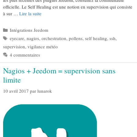
les plus récentes des plugins Jeedom, consultez la communauté
officielle. Le Self Healing est une notion en supervision qui consiste
à sur …
Lire la suite
Catégories
Intégrations Jeedom
Étiquettes
eyecare
,
nagios
,
orchestration
,
pollens
,
self healing
,
ssh
,
supervision
,
vigilance météo
4 commentaires
Nagios + Jeedom = supervision sans
limite
10 avril 2017
par
lunarok