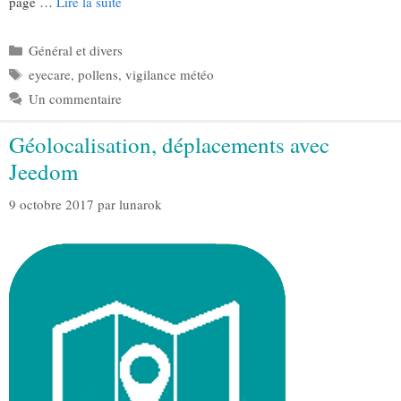
page …
Lire la suite
Catégories
Général et divers
Étiquettes
eyecare
,
pollens
,
vigilance météo
Un commentaire
Géolocalisation, déplacements avec
Jeedom
9 octobre 2017
par
lunarok