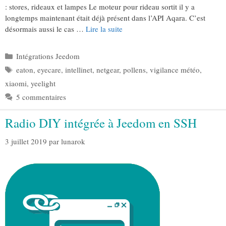
: stores, rideaux et lampes Le moteur pour rideau sortit il y a
longtemps maintenant était déjà présent dans l’API Aqara. C’est
désormais aussi le cas …
Lire la suite
Catégories
Intégrations Jeedom
Étiquettes
eaton
,
eyecare
,
intellinet
,
netgear
,
pollens
,
vigilance météo
,
xiaomi
,
yeelight
5 commentaires
Radio DIY intégrée à Jeedom en SSH
3 juillet 2019
par
lunarok