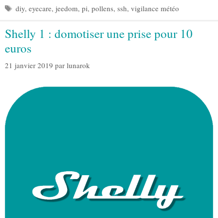
Étiquettes
diy
,
eyecare
,
jeedom
,
pi
,
pollens
,
ssh
,
vigilance météo
Shelly 1 : domotiser une prise pour 10
euros
21 janvier 2019
par
lunarok