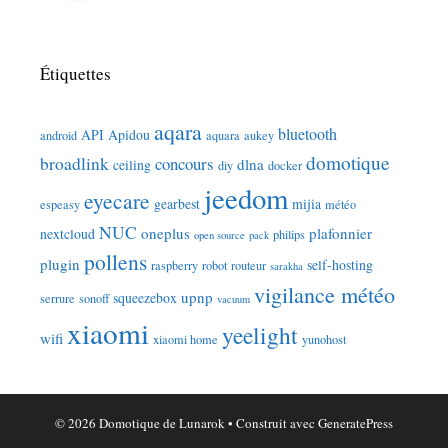
Étiquettes
aqara
bluetooth
API
Apidou
android
aquara
aukey
domotique
broadlink
concours
dlna
ceiling
diy
docker
jeedom
eyecare
gearbest
mijia
espeasy
météo
NUC
oneplus
plafonnier
nextcloud
philips
open source
pack
pollens
plugin
self-hosting
raspberry
robot
routeur
sarakha
vigilance météo
upnp
squeezebox
serrure
sonoff
vacuum
xiaomi
yeelight
wifi
xiaomi home
yunohost
© 2026 Domotique de Lunarok
• Construit avec
GeneratePress