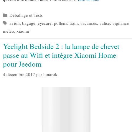
Catégories
Déballage et Tests
Étiquettes
avion
,
bagage
,
eyecare
,
pollens
,
train
,
vacances
,
valise
,
vigilance
météo
,
xiaomi
Yeelight Bedside 2 : la lampe de chevet
passe au Wifi et intègre Xiaomi Home
pour Jeedom
4 décembre 2017
par
lunarok