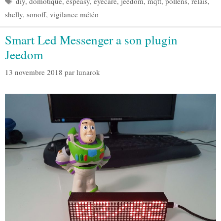
diy
,
domotique
,
espeasy
,
eyecare
,
jeedom
,
mqtt
,
pollens
,
relais
,
shelly
,
sonoff
,
vigilance météo
Smart Led Messenger a son plugin
Jeedom
13 novembre 2018
par
lunarok