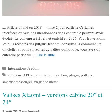
⚠️ Article publié en 2018 — mise à jour partielle Certaines
interfaces ou versions mentionnées dans cet article peuvent avoir
évolué. Le contenu a été relu et enrichi en 2026. Pour les versions
les plus récentes des plugins Jeedom, consultez la communauté
officielle. Si vous suivez les actualités domotique, vous avez du
entendre parler du …
Lire la suite
Catégories
Intégrations Jeedom
Étiquettes
afficheur
,
API
,
écran
,
eyecare
,
jeedom
,
plugin
,
pollens
,
smartledmessenger
,
vigilance météo
Valises Xiaomi – versions cabine 20″ et
24″
2 août 2018
par
lunarok