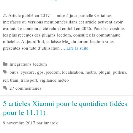
⚠️ Article publié en 2017 — mise à jour partielle Certaines
interfaces ou versions mentionnées dans cet article peuvent avoir
évolué. Le contenu a été relu et enrichi en 2026. Pour les versions
les plus récentes des plugins Jeedom, consultez la communauté
officielle. Aujourd’hui, je laisse Me_ du forum Jeedom vous
présentez son tuto d’utilisation …
Lire la suite
Catégories
Intégrations Jeedom
Étiquettes
bnus
,
eyecare
,
gps
,
jeedom
,
localisation
,
métro
,
plugin
,
pollens
,
rer
,
train
,
transport
,
vigilance météo
27 commentaires
5 articles Xiaomi pour le quotidien (idées
pour le 11.11)
9 novembre 2017
par
lunarok