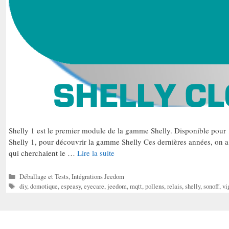
Shelly 1 est le premier module de la gamme Shelly. Disponible pour 1
Shelly 1, pour découvrir la gamme Shelly Ces dernières années, on 
qui cherchaient le …
Lire la suite
Catégories
Déballage et Tests
,
Intégrations Jeedom
Étiquettes
diy
,
domotique
,
espeasy
,
eyecare
,
jeedom
,
mqtt
,
pollens
,
relais
,
shelly
,
sonoff
,
vi