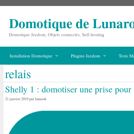
Aller
au
contenu
Domotique de Lunar
Domotique Jeedom, Objets connectés, Self-hosting
Installation Domotique
Plugins Jeedom
Tests Ma
relais
Shelly 1 : domotiser une prise pour
21 janvier 2019
par
lunarok