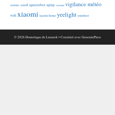
vigilance météo
upnp
squeezebox
serrure
sonoff
vacuum
xiaomi
yeelight
wifi
xiaomi home
yunohost
© 2026 Domotique de Lunarok
• Construit avec
GeneratePress