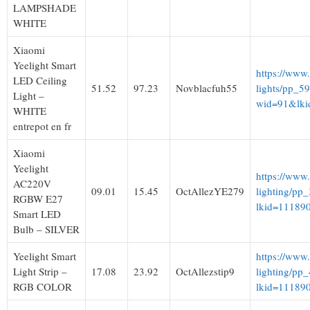
LAMPSHADE
WHITE
Xiaomi
Yeelight Smart
https://www.
LED Ceiling
51.52
97.23
Novblacfuh55
lights/pp_5
Light –
wid=91&lki
WHITE
entrepot en fr
Xiaomi
Yeelight
https://www
AC220V
09.01
15.45
OctAllezYE279
lighting/pp
RGBW E27
lkid=11189
Smart LED
Bulb – SILVER
Yeelight Smart
https://www
Light Strip –
17.08
23.92
OctAllezstip9
lighting/pp
RGB COLOR
lkid=11189