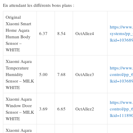
En attendant les différents bons plans :
Original
Xiaomi Smart
https://www
Home Aqara
6.37
8.54
OctAllez4
systems/pp
Human Body
lkid=10368
Sensor –
WHITE
Xiaomi Aqara
Temperature
https://www
Humidity
5.00
7.68
OctAllez3
control/pp_
Sensor – MILK
lkid=10368
WHITE
Xiaomi Aqara
https://www
Window Door
3.69
6.65
OctAllez2
control/pp_
Sensor – MILK
lkid=11189
WHITE
Xiaomi Aqara