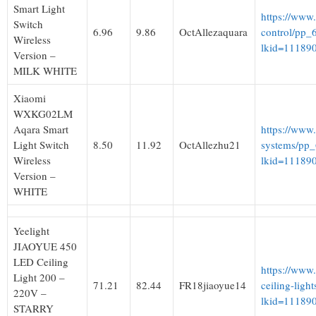
Smart Light
https://www
Switch
6.96
9.86
OctAllezaquara
control/pp_
Wireless
lkid=11189
Version –
MILK WHITE
Xiaomi
WXKG02LM
Aqara Smart
https://www
Light Switch
8.50
11.92
OctAllezhu21
systems/pp
Wireless
lkid=11189
Version –
WHITE
Yeelight
JIAOYUE 450
LED Ceiling
https://www.
Light 200 –
71.21
82.44
FR18jiaoyue14
ceiling-lig
220V –
lkid=11189
STARRY