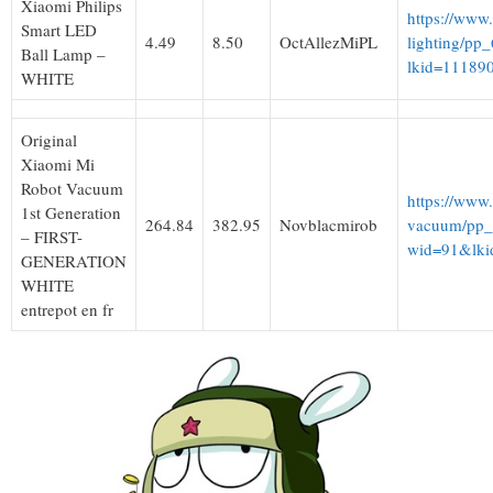
Xiaomi Philips
https://www
Smart LED
4.49
8.50
OctAllezMiPL
lighting/pp
Ball Lamp –
lkid=11189
WHITE
Original
Xiaomi Mi
Robot Vacuum
https://www
1st Generation
264.84
382.95
Novblacmirob
vacuum/pp_
– FIRST-
wid=91&lki
GENERATION
WHITE
entrepot en fr