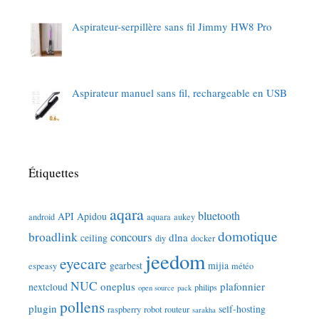
Aspirateur-serpillère sans fil Jimmy HW8 Pro
Aspirateur manuel sans fil, rechargeable en USB
Étiquettes
aqara
bluetooth
API
Apidou
android
aquara
aukey
domotique
broadlink
concours
dlna
ceiling
diy
docker
jeedom
eyecare
gearbest
mijia
espeasy
météo
NUC
oneplus
plafonnier
nextcloud
philips
open source
pack
pollens
plugin
self-hosting
raspberry
robot
routeur
sarakha