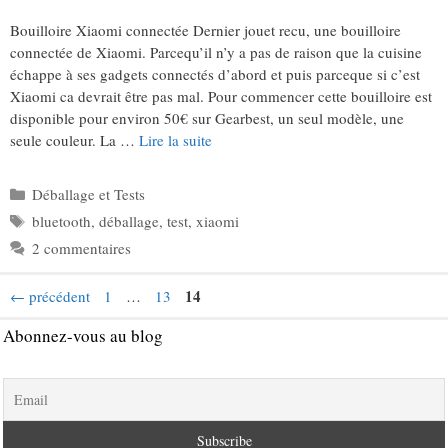
Bouilloire Xiaomi connectée Dernier jouet recu, une bouilloire
connectée de Xiaomi. Parcequ’il n’y a pas de raison que la cuisine
échappe à ses gadgets connectés d’abord et puis parceque si c’est
Xiaomi ca devrait être pas mal. Pour commencer cette bouilloire est
disponible pour environ 50€ sur Gearbest, un seul modèle, une
seule couleur. La …
Lire la suite
Catégories
Déballage et Tests
Étiquettes
bluetooth
,
déballage
,
test
,
xiaomi
2 commentaires
Page
Page
Page
14
←
précédent
1
…
13
Abonnez-vous au blog