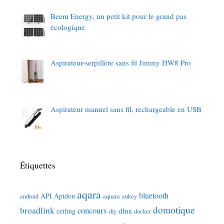
Beem Energy, un petit kit pour le grand pas
écologique
Aspirateur-serpillère sans fil Jimmy HW8 Pro
Aspirateur manuel sans fil, rechargeable en USB
Étiquettes
aqara
bluetooth
API
Apidou
android
aquara
aukey
domotique
broadlink
concours
dlna
ceiling
diy
docker