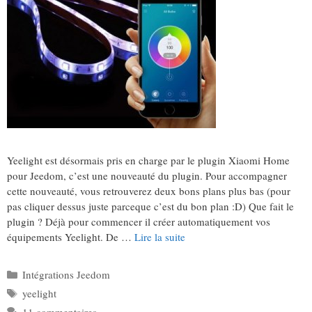
Yeelight est désormais pris en charge par le plugin Xiaomi Home
pour Jeedom, c’est une nouveauté du plugin. Pour accompagner
cette nouveauté, vous retrouverez deux bons plans plus bas (pour
pas cliquer dessus juste parceque c’est du bon plan :D) Que fait le
plugin ? Déjà pour commencer il créer automatiquement vos
équipements Yeelight. De …
Lire la suite
Catégories
Intégrations Jeedom
Étiquettes
yeelight