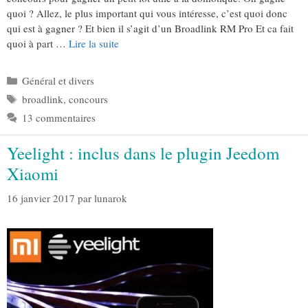
quoi ? Allez, le plus important qui vous intéresse, c’est quoi donc
qui est à gagner ? Et bien il s’agit d’un Broadlink RM Pro Et ca fait
quoi à part …
Lire la suite
Catégories
Général et divers
Étiquettes
broadlink
,
concours
13 commentaires
Yeelight : inclus dans le plugin Jeedom
Xiaomi
16 janvier 2017
par
lunarok