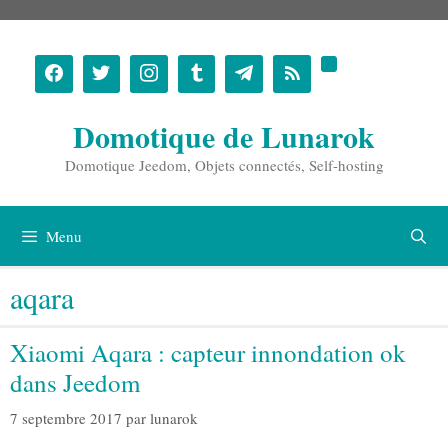
Aller
au
contenu
Domotique de Lunarok
Domotique Jeedom, Objets connectés, Self-hosting
Menu
aqara
Xiaomi Aqara : capteur innondation ok
dans Jeedom
7 septembre 2017
par
lunarok