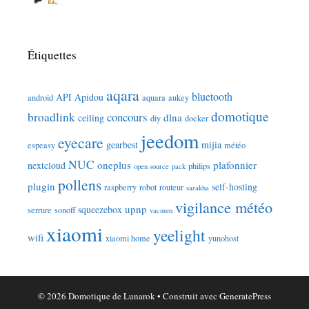
Étiquettes
aqara
bluetooth
API
Apidou
android
aquara
aukey
domotique
broadlink
concours
dlna
ceiling
diy
docker
jeedom
eyecare
gearbest
mijia
espeasy
météo
NUC
oneplus
plafonnier
nextcloud
philips
open source
pack
pollens
plugin
self-hosting
raspberry
robot
routeur
sarakha
vigilance météo
upnp
squeezebox
serrure
sonoff
vacuum
xiaomi
yeelight
wifi
xiaomi home
yunohost
© 2026 Domotique de Lunarok
• Construit avec
GeneratePress