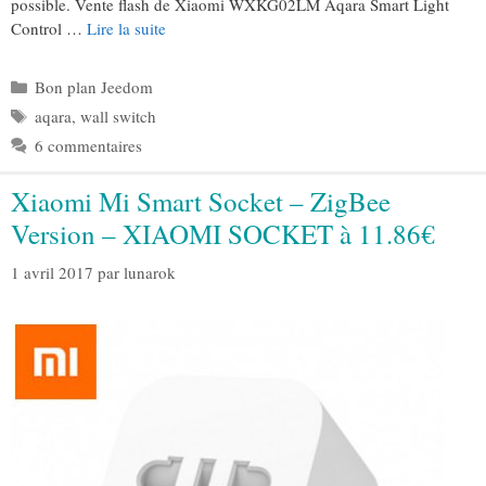
possible. Vente flash de Xiaomi WXKG02LM Aqara Smart Light
Control …
Lire la suite
Catégories
Bon plan Jeedom
Étiquettes
aqara
,
wall switch
6 commentaires
Xiaomi Mi Smart Socket – ZigBee
Version – XIAOMI SOCKET à 11.86€
1 avril 2017
par
lunarok