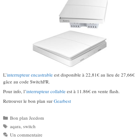
L’
interrupteur encastrable
est disponible à 22,81€ au lieu de 27,66€
gâce au code SwitchFR.
Pour info, l’
interrupteur collable
est à 11.86€ en vente flash.
Retrouver le bon plan sur
Gearbest
Catégories
Bon plan Jeedom
Étiquettes
aqara
,
switch
Un commentaire