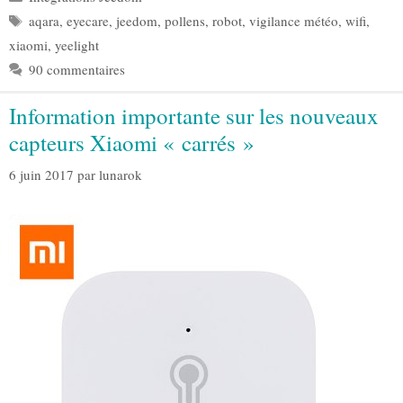
Étiquettes
aqara
,
eyecare
,
jeedom
,
pollens
,
robot
,
vigilance météo
,
wifi
,
xiaomi
,
yeelight
90 commentaires
Information importante sur les nouveaux
capteurs Xiaomi « carrés »
6 juin 2017
par
lunarok