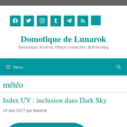
Aller
au
contenu
Domotique de Lunarok
Domotique Jeedom, Objets connectés, Self-hosting
Menu
météo
Index UV : inclusion dans Dark Sky
14 mai 2017
par
lunarok