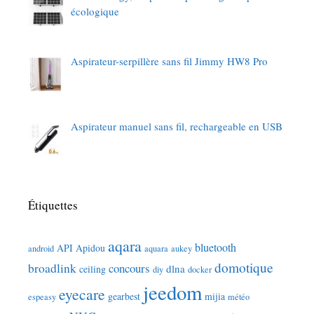
écologique
Aspirateur-serpillère sans fil Jimmy HW8 Pro
Aspirateur manuel sans fil, rechargeable en USB
Étiquettes
aqara
bluetooth
API
Apidou
android
aquara
aukey
domotique
broadlink
concours
dlna
ceiling
diy
docker
jeedom
eyecare
gearbest
mijia
espeasy
météo