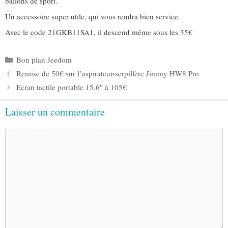
ballons de sport.
Un accessoire super utile, qui vous rendra bien service.
Avec le code 21GKB11SA1, il descend même sous les 35€
Catégories
Bon plan Jeedom
Remise de 50€ sur l’aspirateur-serpillère Jimmy HW8 Pro
Ecran tactile portable 15.6″ à 105€
Laisser un commentaire
Commentaire