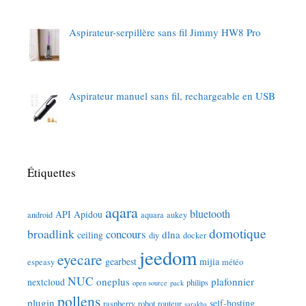
Aspirateur-serpillère sans fil Jimmy HW8 Pro
Aspirateur manuel sans fil, rechargeable en USB
Étiquettes
aqara
bluetooth
API
Apidou
android
aquara
aukey
domotique
broadlink
concours
dlna
ceiling
diy
docker
jeedom
eyecare
gearbest
mijia
espeasy
météo
NUC
oneplus
plafonnier
nextcloud
philips
open source
pack
pollens
plugin
self-hosting
raspberry
robot
routeur
sarakha