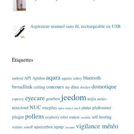
Aspirateur manuel sans fil, rechargeable en USB
Étiquettes
aqara
bluetooth
API
Apidou
android
aquara
aukey
domotique
broadlink
concours
dlna
ceiling
diy
docker
jeedom
eyecare
gearbest
mijia
espeasy
météo
NUC
oneplus
plafonnier
nextcloud
philips
open source
pack
pollens
plugin
self-hosting
raspberry
robot
routeur
sarakha
vigilance météo
upnp
squeezebox
serrure
sonoff
vacuum