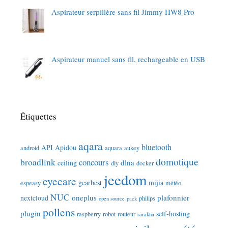
Aspirateur-serpillère sans fil Jimmy HW8 Pro
Aspirateur manuel sans fil, rechargeable en USB
Étiquettes
aqara
bluetooth
API
Apidou
android
aquara
aukey
domotique
broadlink
concours
dlna
ceiling
diy
docker
jeedom
eyecare
gearbest
mijia
espeasy
météo
NUC
oneplus
plafonnier
nextcloud
philips
open source
pack
pollens
plugin
self-hosting
raspberry
robot
routeur
sarakha