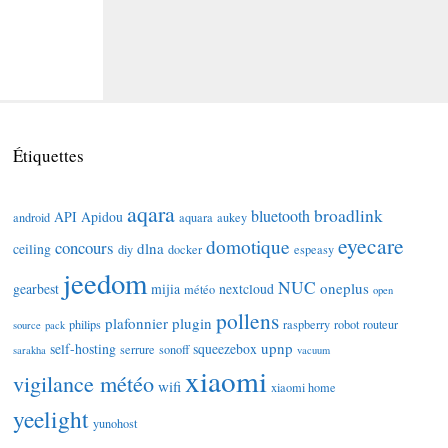
Étiquettes
aqara
broadlink
bluetooth
API
Apidou
android
aquara
aukey
eyecare
domotique
concours
dlna
ceiling
diy
docker
espeasy
jeedom
NUC
oneplus
gearbest
mijia
nextcloud
météo
open
pollens
plafonnier
plugin
philips
raspberry
robot
routeur
source
pack
upnp
self-hosting
squeezebox
serrure
sonoff
sarakha
vacuum
xiaomi
vigilance météo
wifi
xiaomi home
yeelight
yunohost