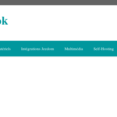
ok
tériels
Intégrations Jeedom
Multimédia
Self-Hosting