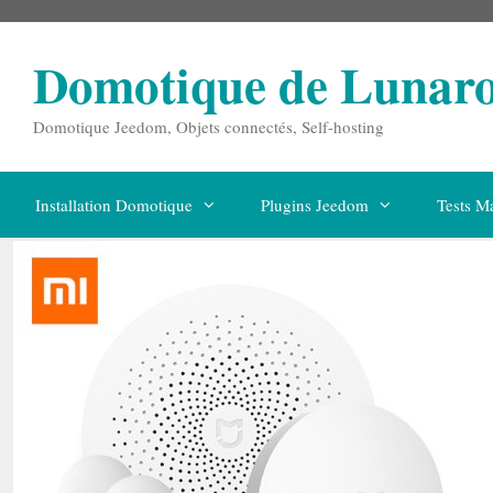
Aller
au
contenu
Domotique de Lunar
Domotique Jeedom, Objets connectés, Self-hosting
Installation Domotique
Plugins Jeedom
Tests Ma