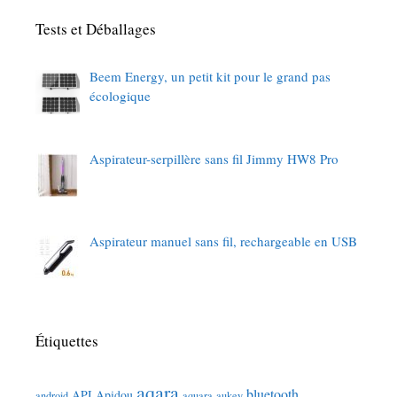
Tests et Déballages
Beem Energy, un petit kit pour le grand pas
écologique
Aspirateur-serpillère sans fil Jimmy HW8 Pro
Aspirateur manuel sans fil, rechargeable en USB
Étiquettes
aqara
bluetooth
API
Apidou
android
aquara
aukey