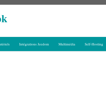
ok
tériels
Intégrations Jeedom
Multimédia
Self-Hosting