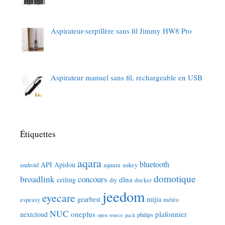
Aspirateur-serpillère sans fil Jimmy HW8 Pro
Aspirateur manuel sans fil, rechargeable en USB
Étiquettes
aqara
bluetooth
API
Apidou
android
aquara
aukey
domotique
broadlink
concours
dlna
ceiling
diy
docker
jeedom
eyecare
gearbest
mijia
espeasy
météo
NUC
oneplus
plafonnier
nextcloud
philips
open source
pack