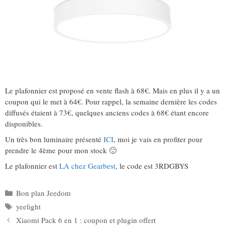
Le plafonnier est proposé en vente flash à 68€. Mais en plus il y a un
coupon qui le met à 64€. Pour rappel, la semaine dernière les codes
diffusés étaient à 73€, quelques anciens codes à 68€ étant encore
disponibles.
Un très bon luminaire présenté
ICI
, moi je vais en profiter pour
prendre le 4ème pour mon stock 🙂
Le plafonnier est
LA chez Gearbest
, le code est 3RDGBYS
Catégories
Bon plan Jeedom
Étiquettes
yeelight
Xiaomi Pack 6 en 1 : coupon et plugin offert