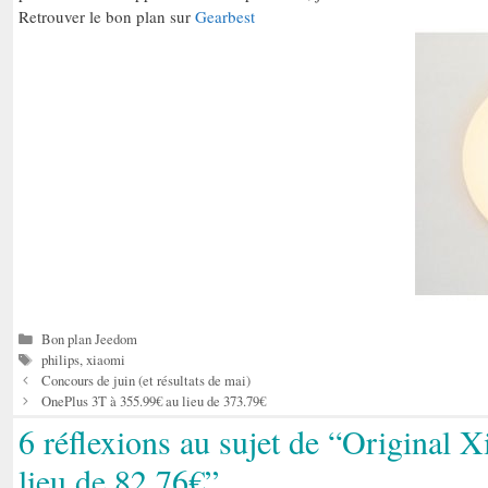
Retrouver le bon plan sur
Gearbest
Catégories
Bon plan Jeedom
Étiquettes
philips
,
xiaomi
Concours de juin (et résultats de mai)
OnePlus 3T à 355.99€ au lieu de 373.79€
6 réflexions au sujet de “Original
lieu de 82.76€”