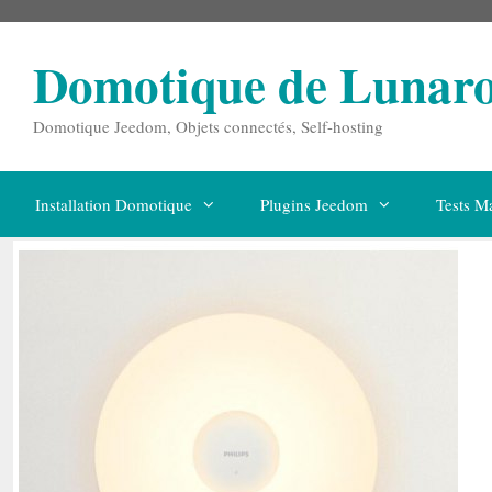
Aller
au
contenu
Domotique de Lunar
Domotique Jeedom, Objets connectés, Self-hosting
Installation Domotique
Plugins Jeedom
Tests Ma