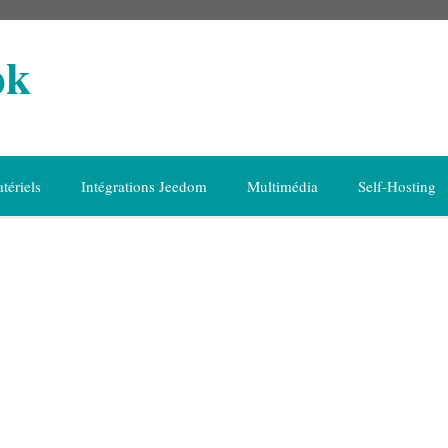
ok
tériels
Intégrations Jeedom
Multimédia
Self-Hosting