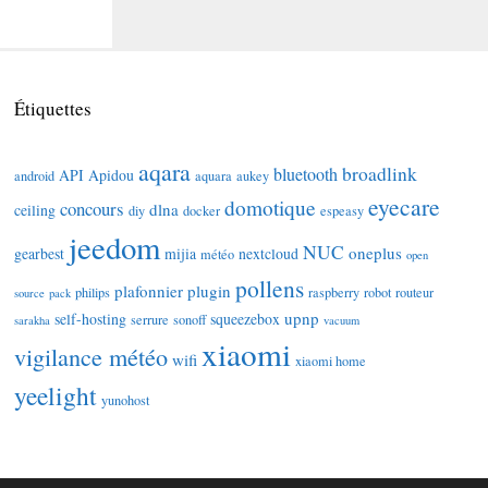
Étiquettes
aqara
broadlink
bluetooth
API
Apidou
android
aquara
aukey
eyecare
domotique
concours
dlna
ceiling
diy
docker
espeasy
jeedom
NUC
oneplus
gearbest
mijia
nextcloud
météo
open
pollens
plafonnier
plugin
philips
raspberry
robot
routeur
source
pack
upnp
self-hosting
squeezebox
serrure
sonoff
sarakha
vacuum
xiaomi
vigilance météo
wifi
xiaomi home
yeelight
yunohost