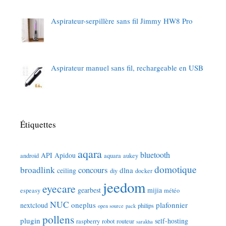
Aspirateur-serpillère sans fil Jimmy HW8 Pro
Aspirateur manuel sans fil, rechargeable en USB
Étiquettes
aqara
bluetooth
API
Apidou
android
aquara
aukey
domotique
broadlink
concours
dlna
ceiling
diy
docker
jeedom
eyecare
gearbest
mijia
espeasy
météo
NUC
oneplus
plafonnier
nextcloud
philips
open source
pack
pollens
plugin
self-hosting
raspberry
robot
routeur
sarakha