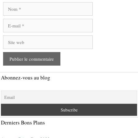
Nom
E-
mail
Site
web
Abonnez-vous au blog
Derniers Bons Plans