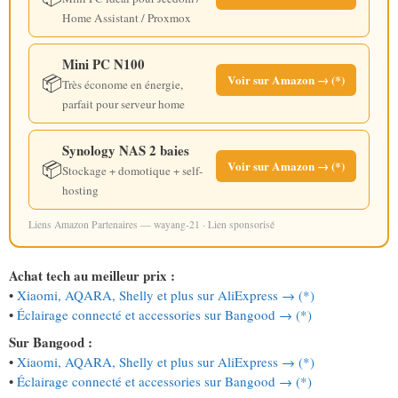
Home Assistant / Proxmox
Mini PC N100
📦
Voir sur Amazon → (*)
Très économe en énergie,
parfait pour serveur home
Synology NAS 2 baies
📦
Voir sur Amazon → (*)
Stockage + domotique + self-
hosting
Liens Amazon Partenaires — wayang-21 · Lien sponsorisé
Achat tech au meilleur prix :
•
Xiaomi, AQARA, Shelly et plus sur AliExpress → (*)
•
Éclairage connecté et accessories sur Bangood → (*)
Sur Bangood :
•
Xiaomi, AQARA, Shelly et plus sur AliExpress → (*)
•
Éclairage connecté et accessories sur Bangood → (*)