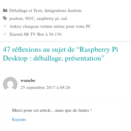
Catégories
Déballage et Tests
,
Intégrations Jeedom
Étiquettes
jeedom
,
NUC
,
raspberry pi
,
ssd
Aukey chargeur voiture même pour votre PC
Xiaomi Mi TV Box à 56.13€
47 réflexions au sujet de “Raspberry Pi
Desktop : déballage, présentation”
wanabo
25 septembre 2017 à 08:26
Merci pour cet article…mais que de fautes !
Répondre