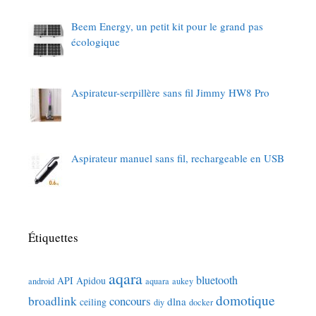
Beem Energy, un petit kit pour le grand pas
écologique
Aspirateur-serpillère sans fil Jimmy HW8 Pro
Aspirateur manuel sans fil, rechargeable en USB
Étiquettes
aqara
bluetooth
API
Apidou
android
aquara
aukey
domotique
broadlink
concours
dlna
ceiling
diy
docker