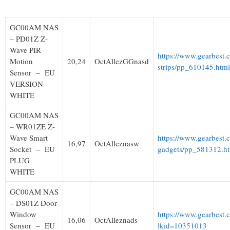
GC00AM NAS
– PD01Z Z-
Wave PIR
https://www.gearbest.
Motion
20,24
OctAllezGGnasd
strips/pp_610145.htm
Sensor – EU
VERSION
WHITE
GC00AM NAS
– WR01ZE Z-
Wave Smart
https://www.gearbest
16,97
OctAlleznasw
Socket – EU
gadgets/pp_581312.h
PLUG
WHITE
GC00AM NAS
– DS01Z Door
Window
https://www.gearbest
16,06
OctAlleznads
Sensor – EU
lkid=10351013