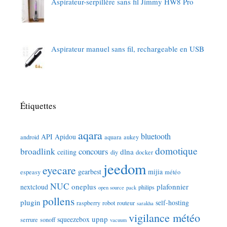
Aspirateur-serpillère sans fil Jimmy HW8 Pro
Aspirateur manuel sans fil, rechargeable en USB
Étiquettes
aqara
bluetooth
API
Apidou
android
aquara
aukey
domotique
broadlink
concours
dlna
ceiling
diy
docker
jeedom
eyecare
gearbest
mijia
espeasy
météo
NUC
oneplus
plafonnier
nextcloud
philips
open source
pack
pollens
plugin
self-hosting
raspberry
robot
routeur
sarakha
vigilance météo
upnp
squeezebox
serrure
sonoff
vacuum