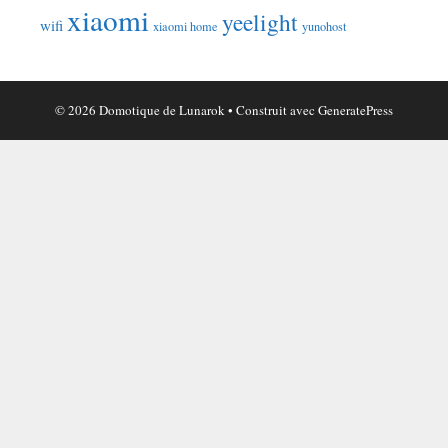
xiaomi
yeelight
wifi
xiaomi home
yunohost
© 2026 Domotique de Lunarok
• Construit avec
GeneratePress