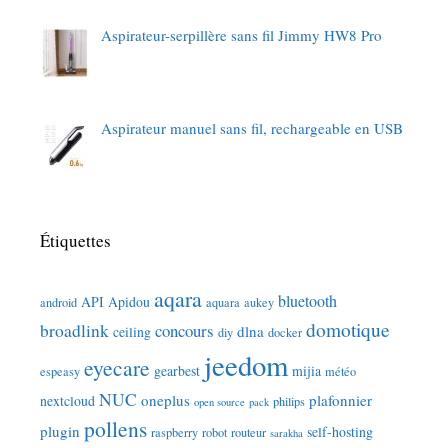
Aspirateur-serpillère sans fil Jimmy HW8 Pro
Aspirateur manuel sans fil, rechargeable en USB
Étiquettes
aqara
bluetooth
API
Apidou
android
aquara
aukey
domotique
broadlink
concours
dlna
ceiling
diy
docker
jeedom
eyecare
gearbest
mijia
espeasy
météo
NUC
oneplus
plafonnier
nextcloud
philips
open source
pack
pollens
plugin
self-hosting
raspberry
robot
routeur
sarakha