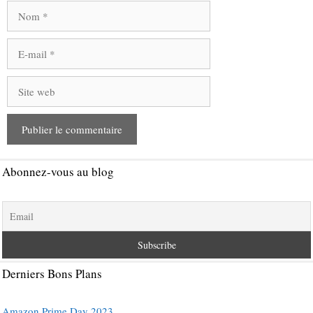
Nom
E-
mail
Site
web
Abonnez-vous au blog
Derniers Bons Plans
Amazon Prime Day 2023