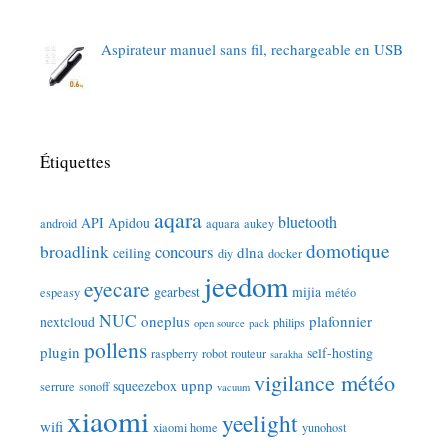
Aspirateur manuel sans fil, rechargeable en USB
Étiquettes
aqara
bluetooth
API
Apidou
android
aquara
aukey
domotique
broadlink
concours
dlna
ceiling
diy
docker
jeedom
eyecare
gearbest
mijia
espeasy
météo
NUC
oneplus
plafonnier
nextcloud
philips
open source
pack
pollens
plugin
self-hosting
raspberry
robot
routeur
sarakha
vigilance météo
upnp
squeezebox
serrure
sonoff
vacuum
xiaomi
yeelight
wifi
xiaomi home
yunohost