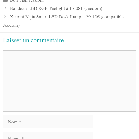
Bandeau LED RGB Yeelight à 17.08€ (Jeedom)
Xiaomi Mijia Smart LED Desk Lamp à 29.15€ (compatible
Jeedom)
Laisser un commentaire
Commentaire
Nom
E-