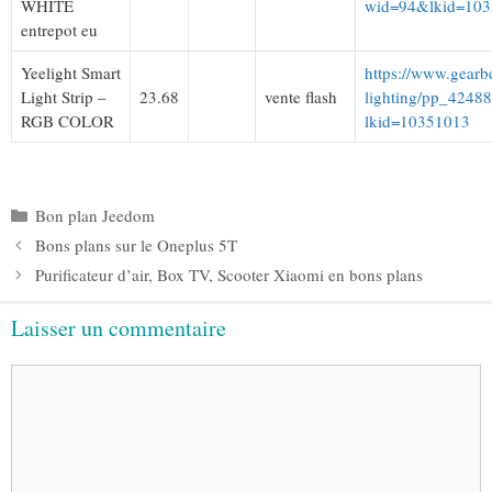
WHITE
wid=94&lkid=10
entrepot eu
Yeelight Smart
https://www.gearb
Light Strip –
23.68
vente flash
lighting/pp_42488
RGB COLOR
lkid=10351013
Catégories
Bon plan Jeedom
Bons plans sur le Oneplus 5T
Purificateur d’air, Box TV, Scooter Xiaomi en bons plans
Laisser un commentaire
Commentaire