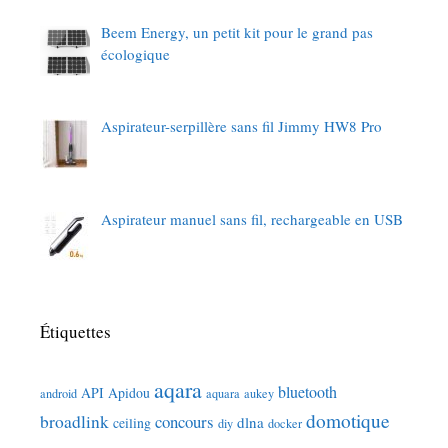
Beem Energy, un petit kit pour le grand pas
écologique
Aspirateur-serpillère sans fil Jimmy HW8 Pro
Aspirateur manuel sans fil, rechargeable en USB
Étiquettes
aqara
bluetooth
API
Apidou
android
aquara
aukey
domotique
broadlink
concours
dlna
ceiling
diy
docker