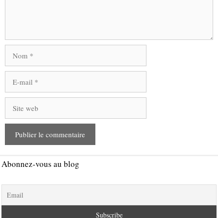
Nom
E-
mail
Site
web
Abonnez-vous au blog