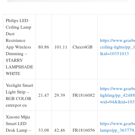
Philips LED
Ceiling Lamp
Dust
Resistance
https://www.gearb
App Wireless
80.86
101.11
Cheer4GB
ceiling-lights/pp
Dimming –
lkid=10351013
STARRY
LAMPSHADE
WHITE
Yeelight Smart
https://www.gearb
Light Strip –
21.47
29.39
FR1816082
lighting/pp_42488
RGB COLOR
wid=94&lkid=10
entrepot eu
Xiaomi Mijia
Smart LED
https://www.gearb
Desk Lamp –
33.08
42.46
FR1816056
lamps/pp_363779.