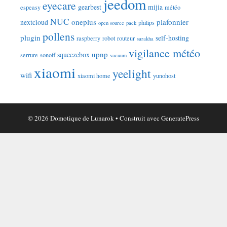
jeedom
eyecare
gearbest
mijia
espeasy
météo
NUC
oneplus
plafonnier
nextcloud
philips
open source
pack
pollens
plugin
self-hosting
raspberry
robot
routeur
sarakha
vigilance météo
upnp
squeezebox
serrure
sonoff
vacuum
xiaomi
yeelight
wifi
xiaomi home
yunohost
© 2026 Domotique de Lunarok
• Construit avec
GeneratePress