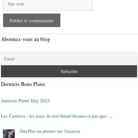
Site
web
Abonnez-vous au blog
Derniers Bons Plans
Amazon Prime Day 2023
Les Caméras : les yeux de nos Smart Homes et pas que …
OnePlus en promo sur Amazon