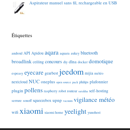
Aspirateur manuel sans fil, rechargeable en USB
Étiquettes
aqara
bluetooth
API
Apidou
android
aquara
aukey
domotique
broadlink
concours
dlna
ceiling
diy
docker
jeedom
eyecare
gearbest
mijia
espeasy
météo
NUC
oneplus
plafonnier
nextcloud
philips
open source
pack
pollens
plugin
self-hosting
raspberry
robot
routeur
sarakha
vigilance météo
upnp
squeezebox
serrure
sonoff
vacuum
xiaomi
yeelight
wifi
xiaomi home
yunohost