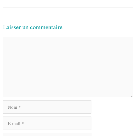
Laisser un commentaire
Commentaire
Nom
E-
mail