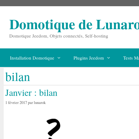
Aller
au
contenu
Domotique de Lunar
Domotique Jeedom, Objets connectés, Self-hosting
Installation Domotique
Plugins Jeedom
Tests Ma
bilan
Janvier : bilan
1 février 2017
par
lunarok