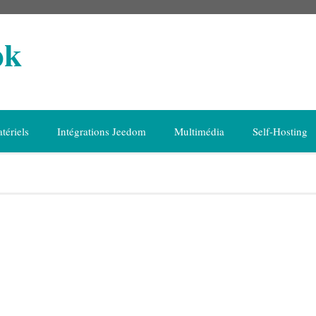
ok
tériels
Intégrations Jeedom
Multimédia
Self-Hosting