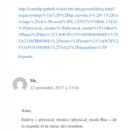
http://canaltp.github.io/navitia-playground/play.html?
request=https%3A%2F%2Fapi.navitia.io%2Fv1%2Fco
verage%2Fch%2Fcoord%2F6.12932%253B46.17420
%2Fphysical_modes%2Fphysical_mode%253ABus%
2Flines%2Fline%253AOCH%253A00806000881%25
3A22OCH000881%2Froutes%2Froute%253AOCH%2
53A09161000881%253A22%2Fdepartures%3F
Répondre
Me_
22 novembre 2017 à 23:04
Salut,
Enlève « physical_modes | physical_mode:Bus » de
ta requête et tu auras des résultats.