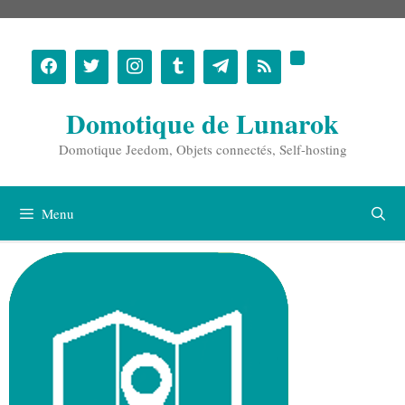
Aller
au
contenu
Domotique de Lunarok
Domotique Jeedom, Objets connectés, Self-hosting
Menu