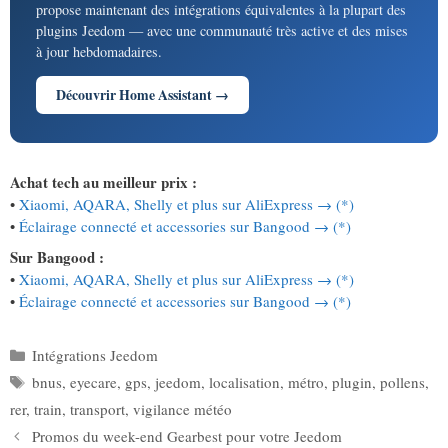
propose maintenant des intégrations équivalentes à la plupart des
plugins Jeedom — avec une communauté très active et des mises
à jour hebdomadaires.
Découvrir Home Assistant →
Achat tech au meilleur prix :
•
Xiaomi, AQARA, Shelly et plus sur AliExpress → (*)
•
Éclairage connecté et accessories sur Bangood → (*)
Sur Bangood :
•
Xiaomi, AQARA, Shelly et plus sur AliExpress → (*)
•
Éclairage connecté et accessories sur Bangood → (*)
Catégories
Intégrations Jeedom
Étiquettes
bnus
,
eyecare
,
gps
,
jeedom
,
localisation
,
métro
,
plugin
,
pollens
,
rer
,
train
,
transport
,
vigilance météo
Promos du week-end Gearbest pour votre Jeedom