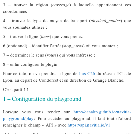
3 – trouver la région (
coverage
) à laquelle appartiennent ces
coordonnées ;
4 – trouver le type de moyen de transport (
physical_modes
) que
vous souhaitez utiliser ;
5 – trouver la ligne (
line
s
) que vous prenez ;
6 (optionnel) – identifier l’arrêt (stop_areas) où vous montez ;
7 – déterminer le sens (
route
) qui vous intéresse ;
8 – enfin configurer le plugin.
Pour ce tuto, on va prendre la ligne de
bus C26
du réseau TCL de
Lyon, au départ de Condorcet et en direction de Grange Blanche.
C’est parti !!!
1 – Configuration du playground
Lorsque vous vous rendez sur
http://canaltp.github.io/navitia-
playground/play
? Pour accéder au playgroud, il faut tout d’abord
renseigner le champ « API » avec
https://api.navitia.io/v1