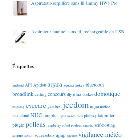
Aspirateur-serpillère sans fil Jimmy HW8 Pro
Aspirateur manuel sans fil, rechargeable en USB
Étiquettes
aqara
bluetooth
API
Apidou
android
aquara
aukey
domotique
broadlink
concours
dlna
ceiling
diy
docker
jeedom
eyecare
gearbest
mijia
espeasy
météo
NUC
oneplus
plafonnier
nextcloud
philips
open source
pack
pollens
plugin
self-hosting
raspberry
robot
routeur
sarakha
vigilance météo
upnp
squeezebox
serrure
sonoff
vacuum