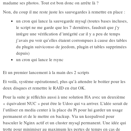
madame ses photos. Tout est bon donc on arrête là ?
Non, du coup il me reste juste les sauvegardes à remettre en place :
un cron qui lance la sauvegarde mysql (toutes bases incluses,
le script ne me garde que les 7 dernières, faudrait que j’y
intègre une vérification d’intégrité car il y a peu de temps
j’avais pu voir qu’elles étaient corrompues à cause des tables
du plugin suiviconso de jeedom, plugin et tables supprimées
depuis)
un cron qui lance le rsync
Et un premier lancement à la main des 2 scripts
Et voilà, système opérationnel, plus qu’à attendre le boitier pour les
deux disques et remettre le RAID en état OK.
Pour la suite je réfléchis aussi à une solution HA avec un deuxième
« équivalent NUC » peut être le Udoo qui va arriver. L’idée serait de
l’utiliser en media center à la place du Pi pour lui garder un usage
permanent et de le mettre en backup. Via un keepalived pour
basculer le Nginx actif et un cluster mysql permanent. Une idée qui
trotte pour minimiser au maximum les pertes de temps en cas de