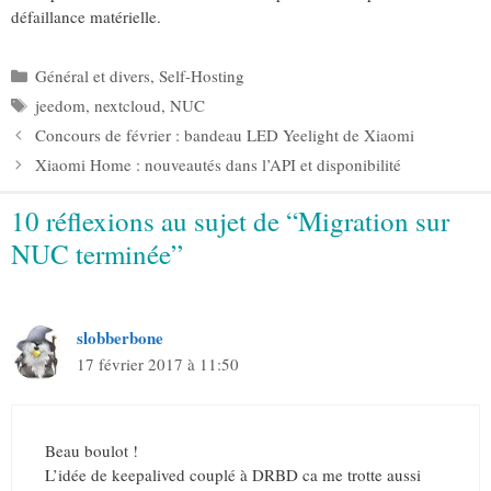
défaillance matérielle.
Catégories
Général et divers
,
Self-Hosting
Étiquettes
jeedom
,
nextcloud
,
NUC
Concours de février : bandeau LED Yeelight de Xiaomi
Xiaomi Home : nouveautés dans l’API et disponibilité
10 réflexions au sujet de “Migration sur
NUC terminée”
slobberbone
17 février 2017 à 11:50
Beau boulot !
L’idée de keepalived couplé à DRBD ca me trotte aussi