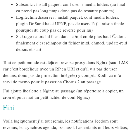
Subsonic : install paquet, conf user + media folders (au final
ca prend pas longtemps donc pas de restaure pour ca)
Logitechmediaserver : install paquet, conf media folders,
plugin Dr Sarakha et UPNP, pas de users là (la raison finale
pourquoi du coup pas de reverse pour lui)
Sickrage : alors lui il est dans le /opt copié plus haut 🙂 donc
finalement c’est réimport du fichier initd, chmod, update-rc.d
dessus et start
Tout ce petit monde est déjà en reverse proxy dans Nginx (sauf LMS
car c’est bordélique avec un RP en URI et qu’il y a pas de user
dedans, donc pas de protection intégrée) y compris Kodi, ca m’a
servi de memo pour le passer en Chorus 2 au passage.
J’ai ajouté lbcalerte à Nginx au passage (un répertoire à copier, un
cron et pour moi un petit fichier de conf Nginx)
Fini
Voilà logiquement j’ai tout remis, les notifications Jeedom sont
revenus, les synchros agenda, rss aussi. Les enfants ont leurs vidéos,