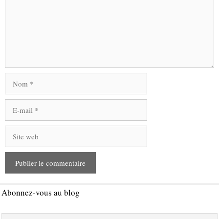
Nom
E-
mail
Site
web
Abonnez-vous au blog