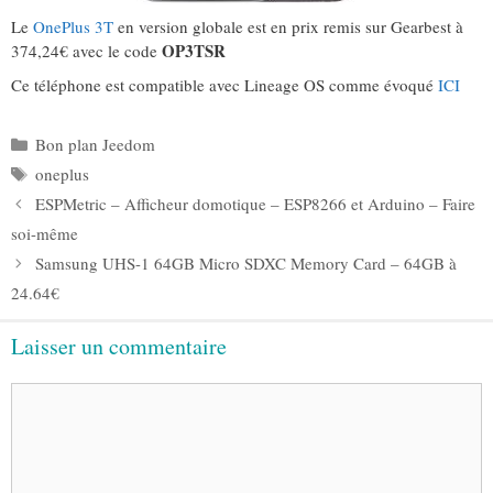
Le
OnePlus 3T
en version globale est en prix remis sur Gearbest à
OP3TSR
374,24€ avec le code
Ce téléphone est compatible avec Lineage OS comme évoqué
ICI
Catégories
Bon plan Jeedom
Étiquettes
oneplus
ESPMetric – Afficheur domotique – ESP8266 et Arduino – Faire
soi-même
Samsung UHS-1 64GB Micro SDXC Memory Card – 64GB à
24.64€
Laisser un commentaire
Commentaire