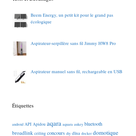
Beem Energy, un petit kit pour le grand pas
écologique
Aspirateur-serpillère sans fil Jimmy HW8 Pro
Aspirateur manuel sans fil, rechargeable en USB
Étiquettes
aqara
bluetooth
API
Apidou
android
aquara
aukey
domotique
broadlink
concours
dlna
ceiling
diy
docker