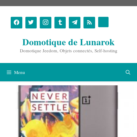
Aller
au
contenu
Domotique de Lunarok
Domotique Jeedom, Objets connectés, Self-hosting
Menu