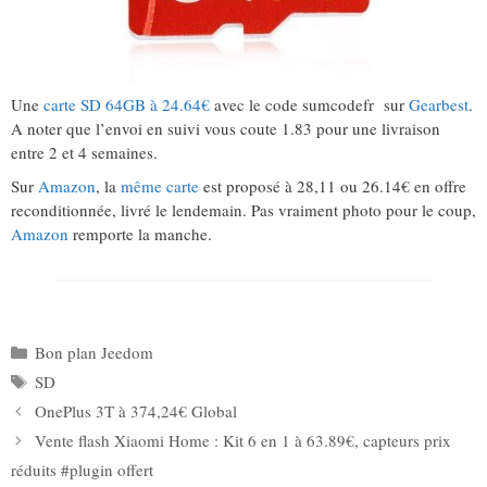
Une
carte SD 64GB à 24.64€
avec le code sumcodefr sur
Gearbest
.
A noter que l’envoi en suivi vous coute 1.83 pour une livraison
entre 2 et 4 semaines.
Sur
Amazon
, la
même carte
est proposé à 28,11 ou 26.14€ en offre
reconditionnée, livré le lendemain. Pas vraiment photo pour le coup,
Amazon
remporte la manche.
Catégories
Bon plan Jeedom
Étiquettes
SD
OnePlus 3T à 374,24€ Global
Vente flash Xiaomi Home : Kit 6 en 1 à 63.89€, capteurs prix
réduits #plugin offert