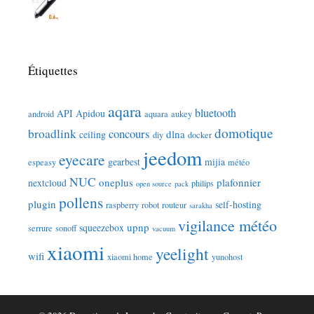
Étiquettes
aqara
bluetooth
API
Apidou
android
aquara
aukey
domotique
broadlink
concours
dlna
ceiling
diy
docker
jeedom
eyecare
gearbest
mijia
espeasy
météo
NUC
oneplus
plafonnier
nextcloud
philips
open source
pack
pollens
plugin
self-hosting
raspberry
robot
routeur
sarakha
vigilance météo
upnp
squeezebox
serrure
sonoff
vacuum
xiaomi
yeelight
wifi
xiaomi home
yunohost