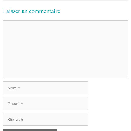
Laisser un commentaire
Commentaire
Nom
E-
mail
Site
web