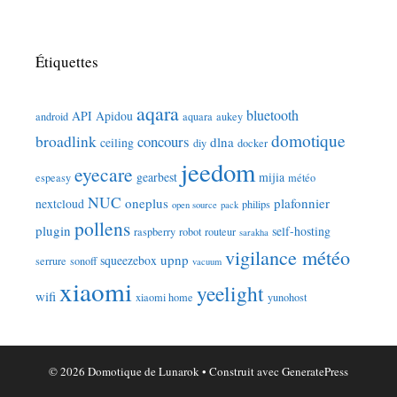
Étiquettes
aqara
bluetooth
API
Apidou
android
aquara
aukey
domotique
broadlink
concours
dlna
ceiling
diy
docker
jeedom
eyecare
gearbest
mijia
espeasy
météo
NUC
oneplus
plafonnier
nextcloud
philips
open source
pack
pollens
plugin
self-hosting
raspberry
robot
routeur
sarakha
vigilance météo
upnp
squeezebox
serrure
sonoff
vacuum
xiaomi
yeelight
wifi
xiaomi home
yunohost
© 2026 Domotique de Lunarok
• Construit avec
GeneratePress