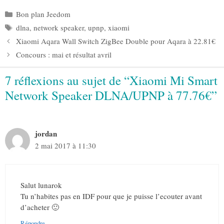
Catégories
Bon plan Jeedom
Étiquettes
dlna
,
network speaker
,
upnp
,
xiaomi
Xiaomi Aqara Wall Switch ZigBee Double pour Aqara à 22.81€
Concours : mai et résultat avril
7 réflexions au sujet de “Xiaomi Mi Smart
Network Speaker DLNA/UPNP à 77.76€”
jordan
2 mai 2017 à 11:30
Salut lunarok
Tu n’habites pas en IDF pour que je puisse l’ecouter avant
d’acheter 🙂
Répondre