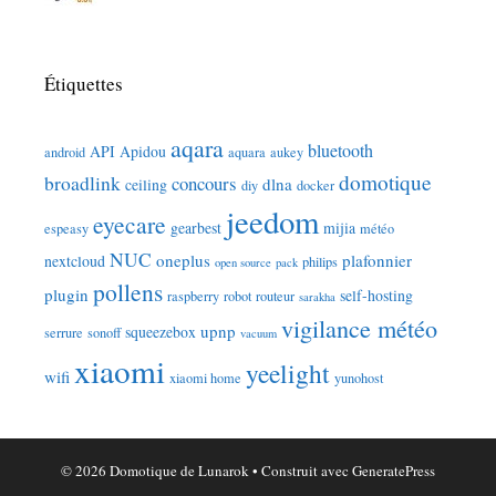
Étiquettes
aqara
bluetooth
API
Apidou
android
aquara
aukey
domotique
broadlink
concours
dlna
ceiling
diy
docker
jeedom
eyecare
gearbest
mijia
espeasy
météo
NUC
oneplus
plafonnier
nextcloud
philips
open source
pack
pollens
plugin
self-hosting
raspberry
robot
routeur
sarakha
vigilance météo
upnp
squeezebox
serrure
sonoff
vacuum
xiaomi
yeelight
wifi
xiaomi home
yunohost
© 2026 Domotique de Lunarok
• Construit avec
GeneratePress