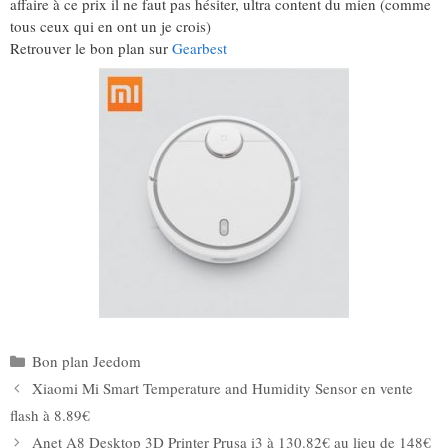
affaire à ce prix il ne faut pas hésiter, ultra content du mien (comme
tous ceux qui en ont un je crois)
Retrouver le bon plan sur
Gearbest
Catégories
Bon plan Jeedom
Xiaomi Mi Smart Temperature and Humidity Sensor en vente
flash à 8.89€
Anet A8 Desktop 3D Printer Prusa i3 à 130.82€ au lieu de 148€