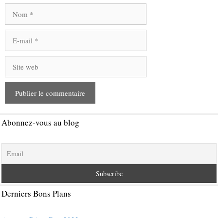
Nom
E-
mail
Site
web
Abonnez-vous au blog
Derniers Bons Plans