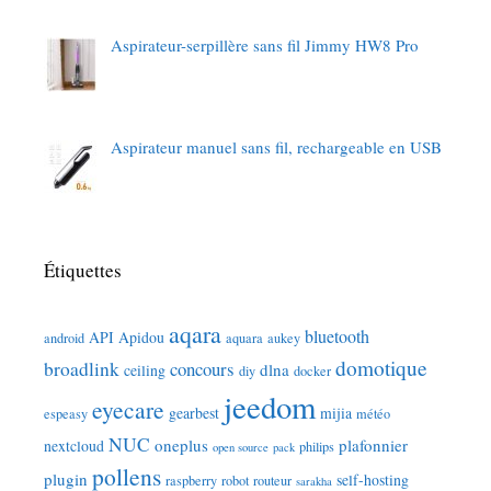
Aspirateur-serpillère sans fil Jimmy HW8 Pro
Aspirateur manuel sans fil, rechargeable en USB
Étiquettes
aqara
bluetooth
API
Apidou
android
aquara
aukey
domotique
broadlink
concours
dlna
ceiling
diy
docker
jeedom
eyecare
gearbest
mijia
espeasy
météo
NUC
oneplus
plafonnier
nextcloud
philips
open source
pack
pollens
plugin
self-hosting
raspberry
robot
routeur
sarakha