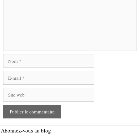
Nom
E-
mail
Site
web
Abonnez-vous au blog