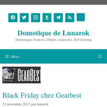
Aller
au
contenu
Domotique de Lunarok
Domotique Jeedom, Objets connectés, Self-hosting
Menu
Black Friday chez Gearbest
21 novembre 2017
par
lunarok