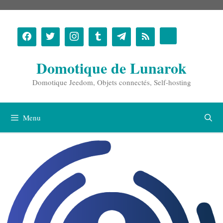
Aller
au
contenu
Domotique de Lunarok
Domotique Jeedom, Objets connectés, Self-hosting
Menu