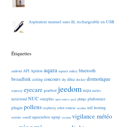
Aspirateur manuel sans fil, rechargeable en USB
Étiquettes
aqara
bluetooth
API
Apidou
android
aquara
aukey
domotique
broadlink
concours
dlna
ceiling
diy
docker
jeedom
eyecare
gearbest
mijia
espeasy
météo
NUC
oneplus
plafonnier
nextcloud
philips
open source
pack
pollens
plugin
self-hosting
raspberry
robot
routeur
sarakha
vigilance météo
upnp
squeezebox
serrure
sonoff
vacuum
xiaomi