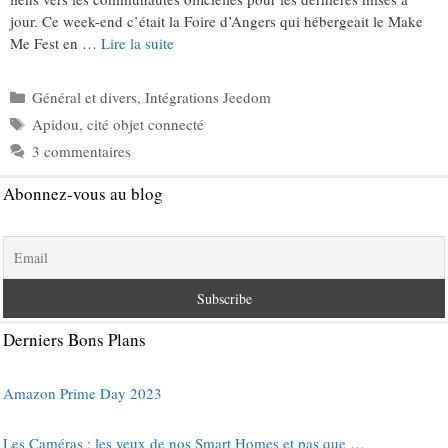
jour. Ce week-end c’était la Foire d’Angers qui hébergeait le Make
Me Fest en …
Lire la suite
Catégories
Général et divers
,
Intégrations Jeedom
Étiquettes
Apidou
,
cité objet connecté
3 commentaires
Abonnez-vous au blog
Derniers Bons Plans
Amazon Prime Day 2023
Les Caméras : les yeux de nos Smart Homes et pas que …