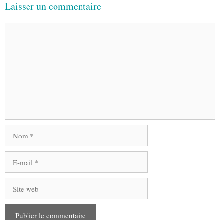
Laisser un commentaire
Commentaire
Nom
E-
mail
Site
web